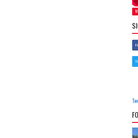
V
S
F
T
Tw
F