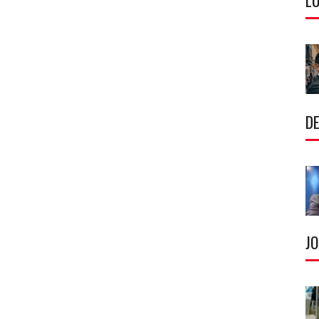
LU
DE
J