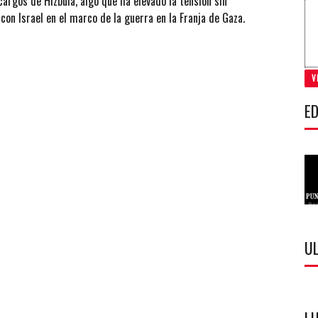
argos de Hizbulá, algo que ha elevado la tensión sin
con Israel en el marco de la guerra en la Franja de Gaza.
V
ED
U