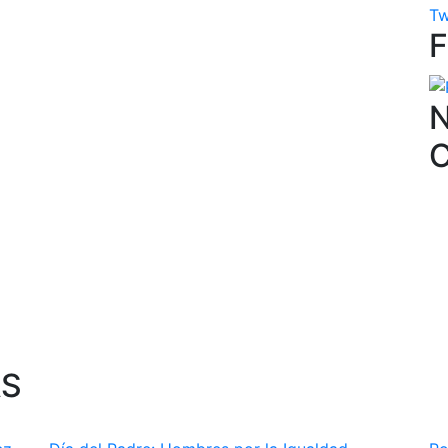
Tw
N
AS