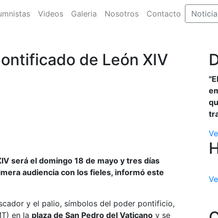
umnistas
Videos
Galeria
Nosotros
Contacto
Noticia
pontificado de León XIV
D
"E
em
qu
tr
Ve
 XIV será el domingo 18 de mayo y tres días
imera audiencia con los fieles, informó este
Ve
scador y el palio, símbolos del poder pontificio,
C
MT) en la
plaza de San Pedro del Vaticano
y se