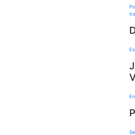
Po
tr
D
Es
J
V
En
P
Se