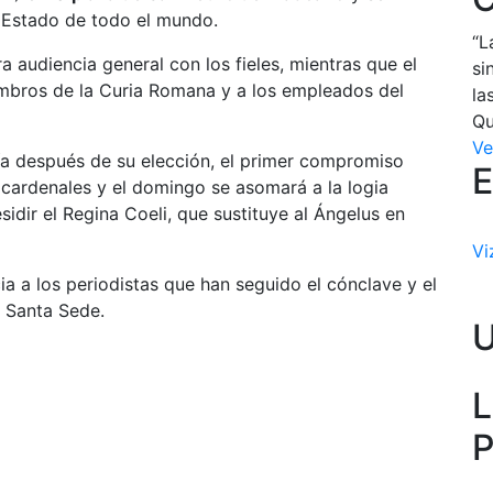
e Estado de todo el mundo.
“L
a audiencia general con los fieles, mientras que el
si
embros de la Curia Romana y a los empleados del
la
Qu
Ve
día después de su elección, el primer compromiso
E
cardenales y el domingo se asomará a la logia
sidir el Regina Coeli, que sustituye al Ángelus en
Vi
ia a los periodistas que han seguido el cónclave y el
a Santa Sede.
L
P