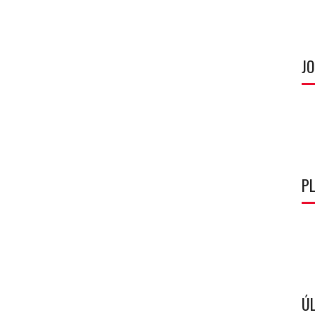
J
P
ÚL