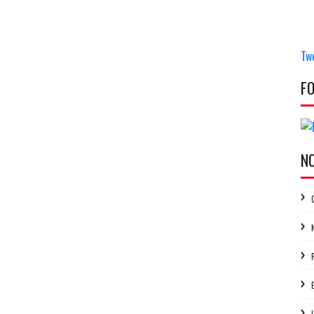
Tw
F
N