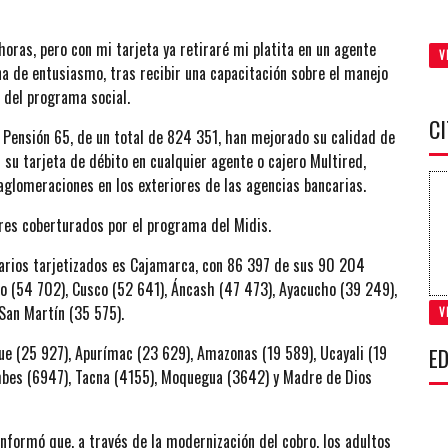
 horas, pero con mi tarjeta ya retiraré mi platita en un agente
V
na de entusiasmo, tras recibir una capacitación sobre el manejo
 del programa social.
C
 Pensión 65, de un total de 824 351, han mejorado su calidad de
su tarjeta de débito en cualquier agente o cajero Multired,
 aglomeraciones en los exteriores de las agencias bancarias.
es coberturados por el programa del Midis.
arios tarjetizados es Cajamarca, con 86 397 de sus 90 204
no (54 702), Cusco (52 641), Áncash (47 473), Ayacucho (39 249),
 San Martín (35 575).
V
ue (25 927), Apurímac (23 629), Amazonas (19 589), Ucayali (19
ED
umbes (6947), Tacna (4155), Moquegua (3642) y Madre de Dios
 informó que, a través de la modernización del cobro, los adultos