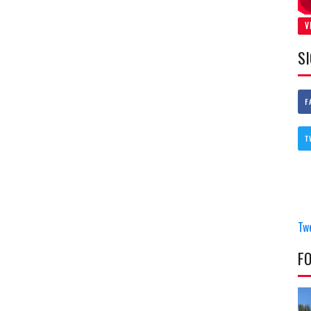
V
S
F
T
Tw
F