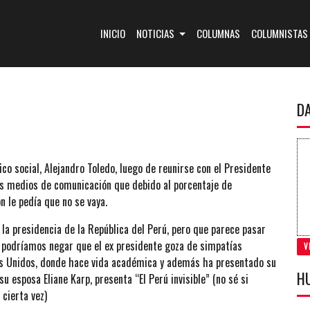
(CURRENT)
INICIO
NOTICIAS
COLUMNAS
COLUMNISTAS
D
ico social, Alejandro Toledo, luego de reunirse con el Presidente
los medios de comunicación que debido al porcentaje de
n le pedía que no se vaya.
 la presidencia de la República del Perú, pero que parece pasar
o podríamos negar que el ex presidente goza de simpatías
V
ados Unidos, donde hace vida académica y además ha presentado su
H
u esposa Eliane Karp, presenta “El Perú invisible” (no sé si
 cierta vez)