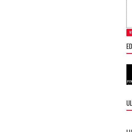
V
ED
U