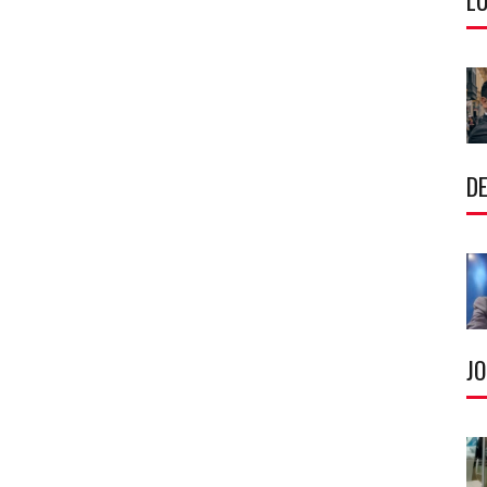
LU
DE
J