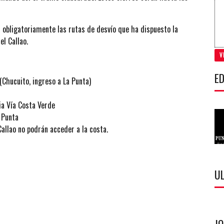
r obligatoriamente las rutas de desvío que ha dispuesto la
l Callao.
V
ED
(Chucuito, ingreso a La Punta)
a Vía Costa Verde
 Punta
allao no podrán acceder a la costa.
U