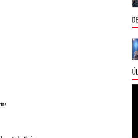
DE
ÚL
rina