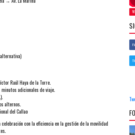
ela → Av. La Marina
V
S
F
alternativa)
T
íctor Raúl Haya de la Torre.
 minutos adicionales de viaje.
).
Tw
os alternos.
F
ional del Callao
 celebración con la eficiencia en la gestión de la movilidad
tes.