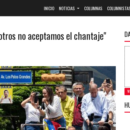
(CURRENT)
INICIO
NOTICIAS
COLUMNAS
COLUMNISTA
tros no aceptamos el chantaje"
D
V
H