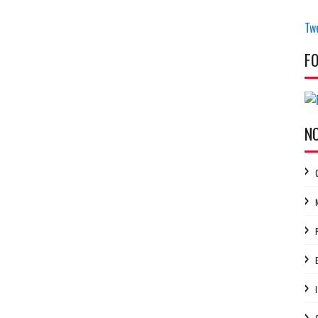
Tw
F
N