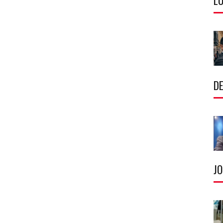
LU
DE
J