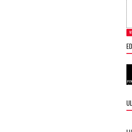
V
ED
U