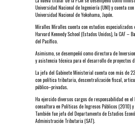
La nueva titular de la PCM se desempeñó como ministr
Universidad Nacional de Ingeniería (UNI) y cuenta con 
Universidad Nacional de Yokohama, Japón.
Miralles Miralles cuenta con estudios especializados 
Harvard Kennedy School (Estados Unidos), la CAF – Ban
del Pacífico.
Asimismo, se desempeñó como directora de Inversione
y asistencia técnica para el desarrollo de proyectos d
La jefa del Gabinete Ministerial cuenta con más de 22
con política tributaria, descentralización fiscal, artic
público–privadas.
Ha ejercido diversos cargos de responsabilidad en e
consultora en Políticas de Ingresos Públicos (2010) y 
También fue jefa del Departamento de Estudios Econó
Administración Tributaria (SAT).