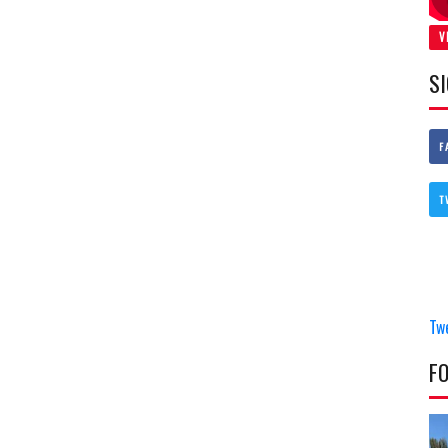
V
S
F
T
Tw
F