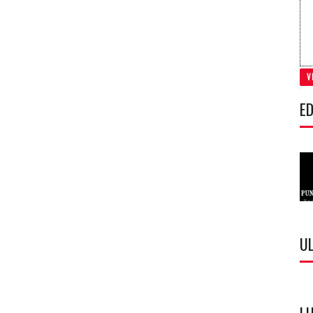
V
ED
U