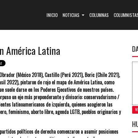
(CURRENT)
INICIO
NOTICIAS
COLUMNAS
COLUMNISTA
 en América Latina
D
brador (México 2018), Castillo (Perú 2021), Boric (Chile 2021),
asil 2022), pintaron de rojo el mapa de América Latina, como
ue suele darse en los Poderes Ejecutivos de nuestros países.
perpuso un eje más preponderante y divisorio: conservadurismo /
entes latinoamericanos de izquierda, quienes acogieron las
V
ro, feminismo, aborto libre, agenda LGTB, pueblos originarios y
H
partidos políticos de derecha comenzaron a asumir posiciones