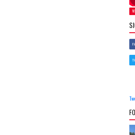
V
S
F
T
Tw
F