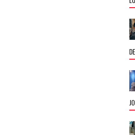
LU
DE
J